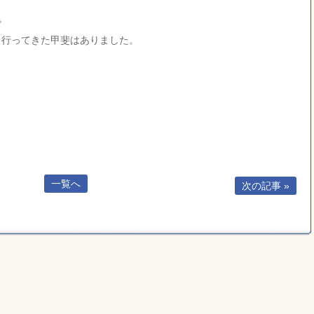
で
、行ってきた甲斐はありました。
一覧へ
次の記事 »