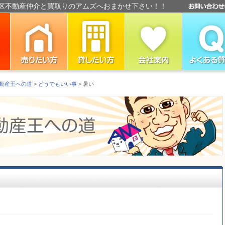
区不動産仲介と買取りのアムズへおまかせ下さい！！
動産王への道
>
どうでもいい事
> 暑い