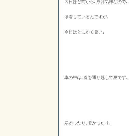
３日ほど前から､風邪気味なので､
厚着しているんですが､
今日はとにかく暑い｡
車の中は､春を通り越して夏です｡
寒かったり､暑かったり､