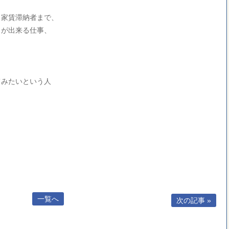
、家賃滞納者まで、
しが出来る仕事、
てみたいという人
。
一覧へ
次の記事 »