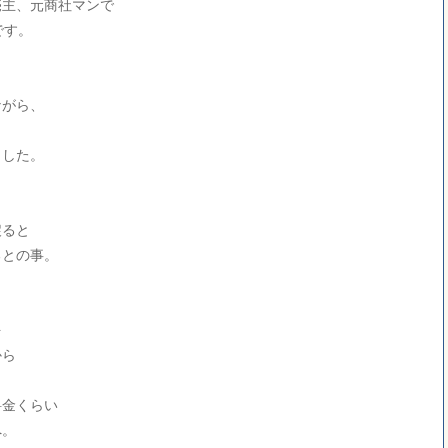
売主、元商社マンで
です。
ながら、
、
ました。
戻ると
るとの事。
を
から
料金くらい
へ。