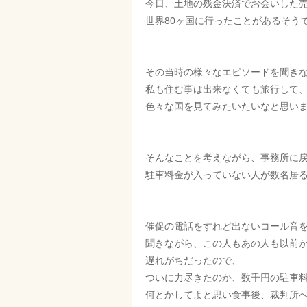
今日、土地の残金決済でお会いした
世界80ヶ国に行ったことがあるそう
その当時の様々なエピソードを聞き
私も住む事は出来なくても旅行して
色々な国を見てみたいたいなと思い
そんなことを考えながら、事務所に
駐車料金が入っていない人が数名居
催促の電話をすれど出ないコール音
聞きながら、この人もあの人も以前
遅れがちだったので、
ついに力尽きたのか、数千円の駐車
何とかしてよと思い食事後、裁判所