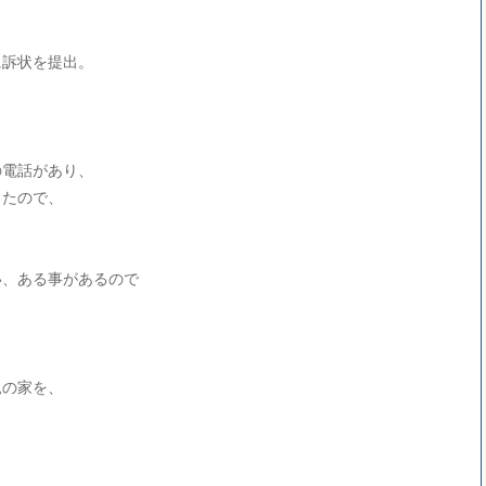
に訴状を提出。
の電話があり、
ったので、
い、ある事があるので
親の家を、