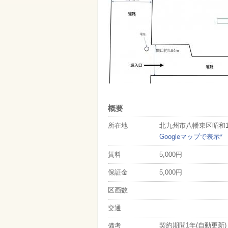
概要
北九州市八幡東区昭和1丁
所在地
Googleマップで表示*
5,000円
賃料
5,000円
保証金
区画数
交通
契約期間1年(自動更新
備考