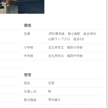
環境
JR日豊本線 南小倉駅 徒歩40分
交通
山路ランプ入口 徒歩1分
北九州市立 槻田小学校
小学校
北九州市立 槻田中学校
中学校
管理
空室
現況
即
引渡し日
専任媒介
取引態様